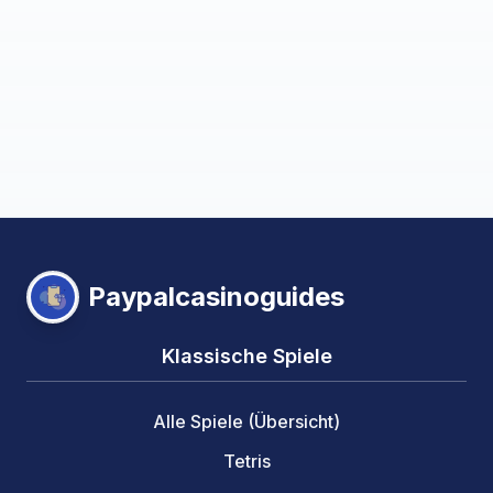
Paypalcasinoguides
Klassische Spiele
Alle Spiele (Übersicht)
Tetris