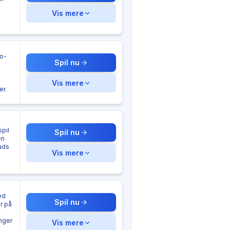
87% positive anmeldelser fra vores
brugere
Vis mere
Brugeranmeldelser
ao-
281 af 358 anbefaler
Spil nu
78% positive anmeldelser fra vores
brugere
Vis mere
er.
Brugeranmeldelser
402 af 491 anbefaler
pil
Spil nu
en
82% positive anmeldelser fra vores
ads
brugere
Vis mere
Brugeranmeldelser
ed
243 af 293 anbefaler
Spil nu
r på
83% positive anmeldelser fra vores
,
brugere
nger
Vis mere