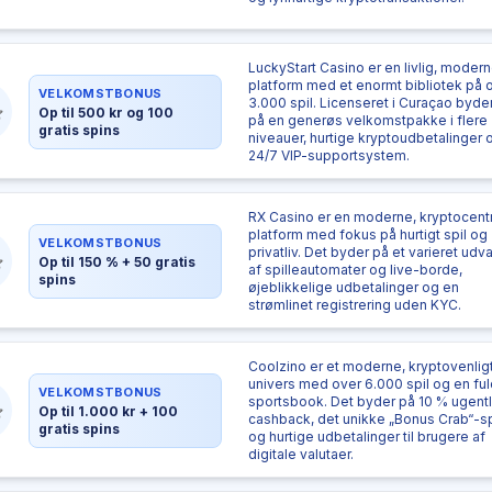
Udbetalingsgrænser
Udbetalingstider
LuckyStart Casino er en livlig, moder
5.000 kr per week
E-wallets: instant
platform med et enormt bibliotek på 
VELKOMSTBONUS
Cards: 1-3 business days
3.000 spil. Licenseret i Curaçao byde
Op til 500 kr og 100
på en generøs velkomstpakke i flere
gratis spins
niveauer, hurtige kryptoudbetalinger 
24/7 VIP-supportsystem.
Udbetalingsgrænser
Udbetalingstider
RX Casino er en moderne, kryptocent
Up to 30.000 kr/month
PayPal/E-Wallets: Minutes-24h
platform med fokus på hurtigt spil og
VELKOMSTBONUS
privatliv. Det byder på et varieret udv
Op til 150 % + 50 gratis
af spilleautomater og live-borde,
spins
øjeblikkelige udbetalinger og en
strømlinet registrering uden KYC.
Udbetalingsgrænser
Udbetalingstider
Coolzino er et moderne, kryptovenlig
Up to 30.000 kr/month
PayPal/E-wallets: Minutes – 24 hours
univers med over 6.000 spil og en ful
VELKOMSTBONUS
sportsbook. Det byder på 10 % ugentl
Op til 1.000 kr + 100
cashback, det unikke „Bonus Crab“-sp
gratis spins
og hurtige udbetalinger til brugere af
digitale valutaer.