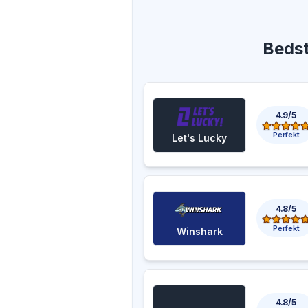
Bedst
4.9/5
Perfekt
Let's Lucky
Licens
Malta Gaming Authority
4.8/5
Perfekt
Winshark
Licens
Malta Gaming Authority
4.8/5