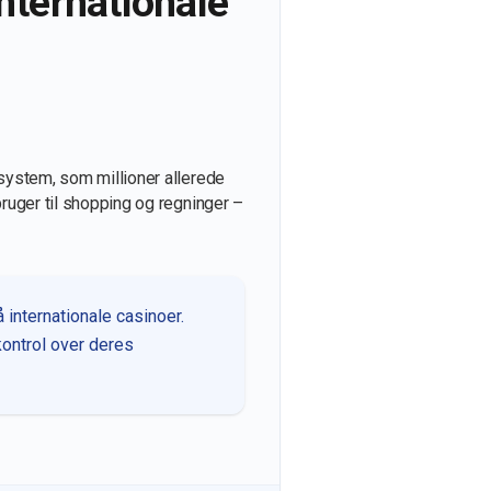
nternationale
ssystem, som millioner allerede
bruger til shopping og regninger –
internationale casinoer.
kontrol over deres