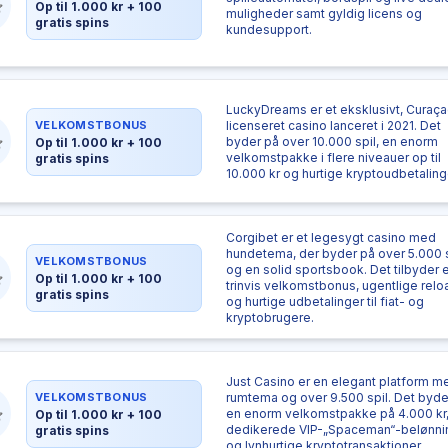
Op til 1.000 kr + 100
muligheder samt gyldig licens og
gratis spins
kundesupport.
Udbetalingsgrænser
Udbetalingstider
LuckyDreams er et eksklusivt, Curaç
5.000 kr per week
E-wallets: instant
VELKOMSTBONUS
licenseret casino lanceret i 2021. Det
Cards: 1-3 business days
byder på over 10.000 spil, en enorm
Op til 1.000 kr + 100
velkomstpakke i flere niveauer op til
gratis spins
10.000 kr og hurtige kryptoudbetaling
Udbetalingsgrænser
Udbetalingstider
Corgibet er et legesygt casino med
5.000 kr per week
E-wallets: instant
hundetema, der byder på over 5.000 s
VELKOMSTBONUS
Cards: 1-3 business days
og en solid sportsbook. Det tilbyder 
Op til 1.000 kr + 100
trinvis velkomstbonus, ugentlige relo
gratis spins
og hurtige udbetalinger til fiat- og
kryptobrugere.
Udbetalingsgrænser
Udbetalingstider
Just Casino er en elegant platform m
5.000 kr per week
E-wallets: instant
VELKOMSTBONUS
rumtema og over 9.500 spil. Det byde
Cards: 1-3 business days
en enorm velkomstpakke på 4.000 kr
Op til 1.000 kr + 100
dedikerede VIP-„Spaceman“-belønni
gratis spins
og lynhurtige kryptotransaktioner.