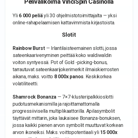
Pelivalikoima VinciSpin Casinolla
Yli
6 000 peliä
yli 30 ohjelmistotoimittajalta — yksi
online-rahapelaamisen kattavimmista kirjastoista.
Slotit
Rainbow Burst
— Irlantilaisteemainen slotti, jossa
sateenkaarivenyminen peittää koko waldiwaldin
voiton syntyessä. Pot of Gold -picking-bonus,
tarrautuvat sateenkaarijokerimerkit ilmaiskierrosten
aikana, maks. voitto
8 000x panos
. Keskikorkea
volatiliteetti.
Shamrock Bonanza
— 7×7-klusteripalkkioslotti
pudotusmekanismilla ja rajoittamattomalla
progressiivisella multiplikaattorilla. Apilasymbolit
täyttävät mittarin, joka laukaisee Bonanza-bonuksen,
jossa kaikki pienen arvon symbolit muuttuvat korkean
arvon ikoneiksi. Maks. voittopotentiaali yli
15 000x