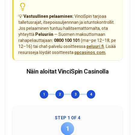
💡
Vastuullinen pelaaminen:
VinciSpin tarjoaa
talletusrajat, itsepoissuljennnan ja istuntokontrollit.
Jos pelaaminen tuntuu hallitsemattomalta, ota
yhteyttä
Peluuriin
— Suomen maksuttomaan
rahapeliauttajaan:
0800 100 101
(ma–pe 12–18, pe
12–16) tai chat-palvelu osoitteessa
peluuri.fi
. Lisää
resursseja löydät osoitteesta
ppcasinos.com
.
Näin aloitat VinciSpin Casinolla
1
2
3
4
STEP
1
OF
4
1