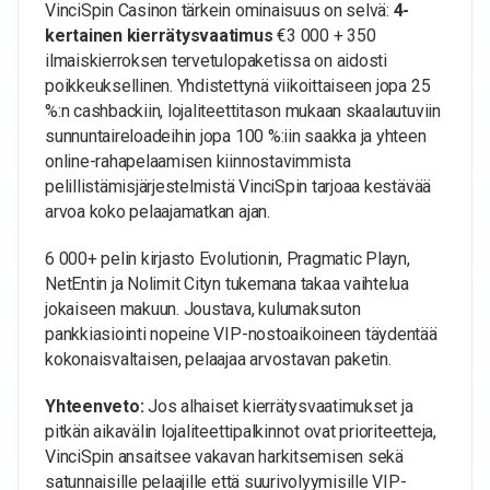
VinciSpin Casinon tärkein ominaisuus on selvä:
4-
kertainen kierrätysvaatimus
€3 000 + 350
ilmaiskierroksen tervetulopaketissa on aidosti
poikkeuksellinen. Yhdistettynä viikoittaiseen jopa 25
%:n cashbackiin, lojaliteettitason mukaan skaalautuviin
sunnuntaireloadeihin jopa 100 %:iin saakka ja yhteen
online-rahapelaamisen kiinnostavimmista
pelillistämisjärjestelmistä VinciSpin tarjoaa kestävää
arvoa koko pelaajamatkan ajan.
6 000+ pelin kirjasto Evolutionin, Pragmatic Playn,
NetEntin ja Nolimit Cityn tukemana takaa vaihtelua
jokaiseen makuun. Joustava, kulumaksuton
pankkiasiointi nopeine VIP-nostoaikoineen täydentää
kokonaisvaltaisen, pelaajaa arvostavan paketin.
Yhteenveto:
Jos alhaiset kierrätysvaatimukset ja
pitkän aikavälin lojaliteettipalkinnot ovat prioriteetteja,
VinciSpin ansaitsee vakavan harkitsemisen sekä
satunnaisille pelaajille että suurivolyymisille VIP-