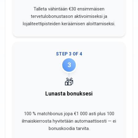
Talleta vähintään €30 ensimmäisen
tervetulobonustason aktivoimiseksi ja
lojaliteettipisteiden keräämisen aloittamiseksi.
STEP
3
OF
4
3
🎁
Lunasta bonuksesi
100 % matchbonus jopa €1 000 asti plus 100
ilmaiskierrosta hyvitetään automaattisesti — ei
bonuskoodia tarvita.