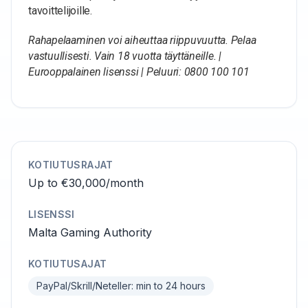
tavoittelijoille.
Rahapelaaminen voi aiheuttaa riippuvuutta. Pelaa
vastuullisesti. Vain 18 vuotta täyttäneille. |
Eurooppalainen lisenssi | Peluuri: 0800 100 101
KOTIUTUSRAJAT
Up to €30,000/month
LISENSSI
Malta Gaming Authority
KOTIUTUSAJAT
PayPal/Skrill/Neteller: min to 24 hours