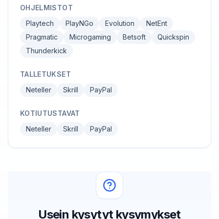
OHJELMISTOT
Playtech
PlayNGo
Evolution
NetEnt
Pragmatic
Microgaming
Betsoft
Quickspin
Thunderkick
TALLETUKSET
Neteller
Skrill
PayPal
KOTIUTUSTAVAT
Neteller
Skrill
PayPal
Usein kysytyt kysymykset