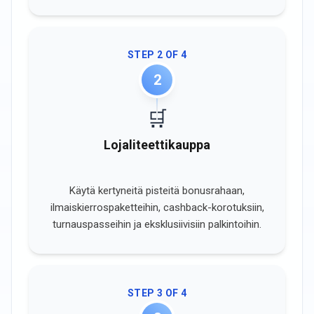
STEP
2
OF
4
2
🛒
Lojaliteettikauppa
Käytä kertyneitä pisteitä bonusrahaan,
ilmaiskierrospaketteihin, cashback-korotuksiin,
turnauspasseihin ja eksklusiivisiin palkintoihin.
STEP
3
OF
4