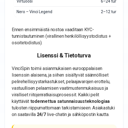
Virtuoosi
6–24 tuntia
Nero – Vinci Legend
2–12 tuntia
Ennen ensimmäistä nostoa vaaditaan KYC-
tunnistautuminen (virallinen henkilöllisyystodistus +
osoitetodistus).
Lisenssi & Tietoturva
VinciSpin toimii asianmukaisen eurooppalaisen
lisenssin alaisena, ja siihen sisältyvät säännölliset
pelirehellisyystarkastukset, pelaajavarojen erottelu,
vastuullisen pelaamisen vaatimustenmukaisuus ja
viralliset riitojenratkaisuprosessit. Kaikki pelit
käyttävät
todennettua satunnaisuusteknologiaa
tulosten riippumattomaan tarkistamiseen. Asiakastuki
on saatavilla
24/7
live-chatin ja sähköpostin kautta.