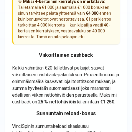
💡
Miksi 4-kertainen kierrätys on merkittävä:
Talletamalla €1 000 ja saamalla €1 000 bonuksen
sinun tarvitsee pelata yhteensä vain
€4 000
ennen
kuin bonusvoitot ovat nostettavissa. €1 per kierros
tarkoittaa 4 000 kierrosta — kun kilpailija vaatii 40-
kertaisen kierrätyksen, vastaavaluku on 40 000
kierrosta. Tämä on aito pelaajan etu.
Viikoittainen cashback
Kaikki vähintään €20 tallettavat pelaajat saavat
viikoittaisen cashback-palautuksen. Prosenttiosuus ja
enimmäismäärä kasvavat lojaliteettitason mukaan, ja
summa hyvitetään automaattisesti joka maanantai
edellisen viikon nettohäviöiden perusteella. Maksimi
cashback on
25 % nettohäviöistä
, enintään
€1 250
.
Sunnuntain reload-bonus
VinciSpinin sunnuntaireload skaalautuu