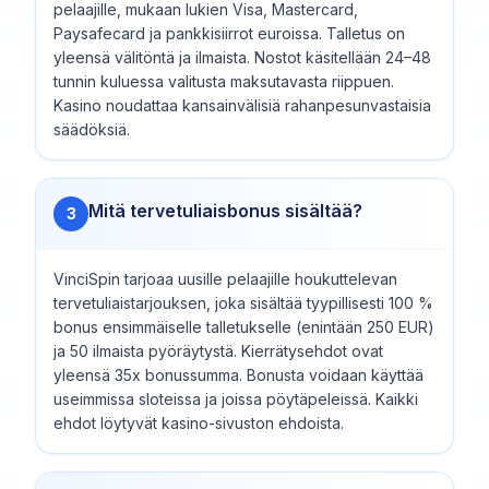
pelaajille, mukaan lukien Visa, Mastercard,
Paysafecard ja pankkisiirrot euroissa. Talletus on
yleensä välitöntä ja ilmaista. Nostot käsitellään 24–48
tunnin kuluessa valitusta maksutavasta riippuen.
Kasino noudattaa kansainvälisiä rahanpesunvastaisia
säädöksiä.
Mitä tervetuliaisbonus sisältää?
3
VinciSpin tarjoaa uusille pelaajille houkuttelevan
tervetuliaistarjouksen, joka sisältää tyypillisesti 100 %
bonus ensimmäiselle talletukselle (enintään 250 EUR)
ja 50 ilmaista pyöräytystä. Kierrätysehdot ovat
yleensä 35x bonussumma. Bonusta voidaan käyttää
useimmissa sloteissa ja joissa pöytäpeleissä. Kaikki
ehdot löytyvät kasino-sivuston ehdoista.