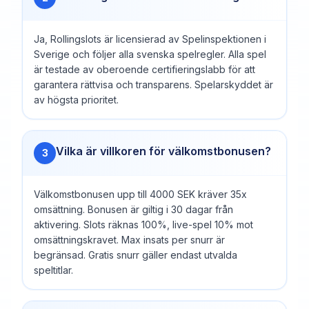
Ja, Rollingslots är licensierad av Spelinspektionen i
Sverige och följer alla svenska spelregler. Alla spel
är testade av oberoende certifieringslabb för att
garantera rättvisa och transparens. Spelarskyddet är
av högsta prioritet.
Vilka är villkoren för välkomstbonusen?
3
Välkomstbonusen upp till 4000 SEK kräver 35x
omsättning. Bonusen är giltig i 30 dagar från
aktivering. Slots räknas 100%, live-spel 10% mot
omsättningskravet. Max insats per snurr är
begränsad. Gratis snurr gäller endast utvalda
speltitlar.