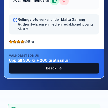
70% rekommenderar
Rollingslots
verkar under
Malta Gaming
Authority
-licensen med en redaktionell poäng
på
4.2
.
Bra
VÄLKOMSTBONUS
Upp till 500 kr + 200 gratissnurr
Besök