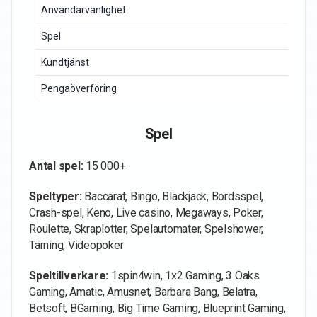
Användarvänlighet
Spel
Kundtjänst
Pengaöverföring
Spel
Antal spel:
15 000+
Speltyper:
Baccarat, Bingo, Blackjack, Bordsspel,
Crash-spel, Keno, Live casino, Megaways, Poker,
Roulette, Skraplotter, Spelautomater, Spelshower,
Tärning, Videopoker
Speltillverkare:
1spin4win, 1x2 Gaming, 3 Oaks
Gaming, Amatic, Amusnet, Barbara Bang, Belatra,
Betsoft, BGaming, Big Time Gaming, Blueprint Gaming,