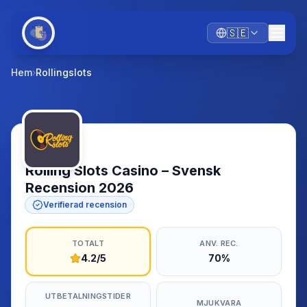
🇸🇪
Hem
›
Rollingslots
Kasinotyper
Betalningar
Nya
Erbjudanden
PayPal
Utbetalning
Rolling Slots Casino – Svensk
Recension 2026
Bonus
Revolut
Mobil
Verifierad recension
Krypto
Min insättning
TOTALT
ANV. REC.
4.2/5
70%
UTBETALNINGSTIDER
MJUKVARA