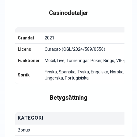
Casinodetaljer
Grundat
2021
Licens
Curaçao (OGL/2024/589/0556)
Funktioner
Mobil, Live, Turneringar, Poker, Bingo, VIP-prog
Finska, Spanska, Tyska, Engelska, Norska, Danska
Språk
Ungerska, Portugisiska
Betygsättning
KATEGORI
Bonus