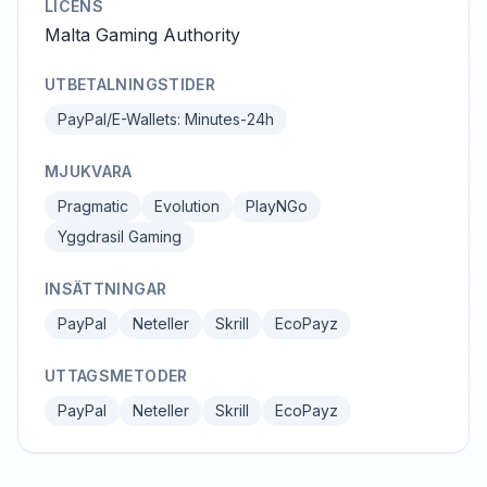
LICENS
Malta Gaming Authority
UTBETALNINGSTIDER
PayPal/E-Wallets: Minutes-24h
MJUKVARA
Pragmatic
Evolution
PlayNGo
Yggdrasil Gaming
INSÄTTNINGAR
PayPal
Neteller
Skrill
EcoPayz
UTTAGSMETODER
PayPal
Neteller
Skrill
EcoPayz