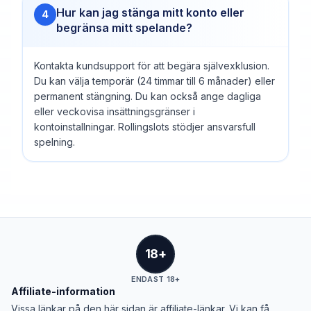
Hur kan jag stänga mitt konto eller
4
begränsa mitt spelande?
Kontakta kundsupport för att begära självexklusion.
Du kan välja temporär (24 timmar till 6 månader) eller
permanent stängning. Du kan också ange dagliga
eller veckovisa insättningsgränser i
kontoinstallningar. Rollingslots stödjer ansvarsfull
spelning.
18+
ENDAST 18+
Affiliate-information
Vissa länkar på den här sidan är affiliate-länkar. Vi kan få