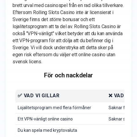
brett urval med casinospel från en rad olika tillverkare.
Eftersom Rolling Slots Casino inte är licensierat i
Sverige finns det större bonusar och ett
lojalitetsprogram att ta del av. Rolling Slots Casino är
också "VPN-vänligt" vilket betyder att du kan använda
ett VPN-program för att dölja att du befinner dig i
Sverige. Vi vill dock understryka att detta sker på
egen risk eftersom du väljer ett online casino utan
svensk licens.
För och nackdelar
✅ VAD VI GILLAR
❌ VAD VI I
Lojalitetsprogram med flera förmåner
Saknar fokus p
Ett VPN-vänligt online casino
Saknar spel fr
Du kan spela med kryptovaluta