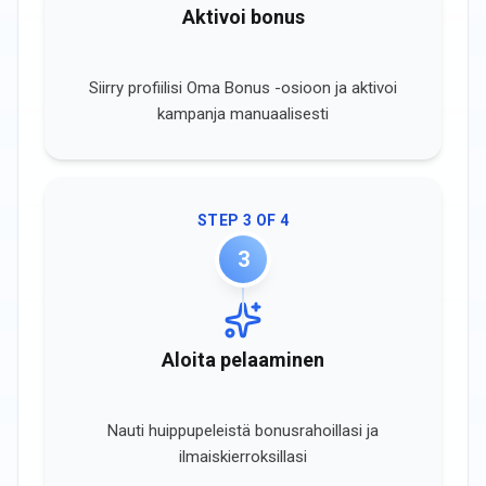
Aktivoi bonus
Siirry profiilisi Oma Bonus -osioon ja aktivoi
kampanja manuaalisesti
STEP
3
OF
4
3
Aloita pelaaminen
Nauti huippupeleistä bonusrahoillasi ja
ilmaiskierroksillasi