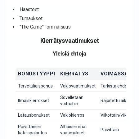
Haasteet
Turnaukset
"The Game" -ominaisuus
Kierrätysvaatimukset
Yleisiä ehtoja
BONUSTYYPPI
KIERRÄTYS
VOIMASSAOLO
Tervetuliaisbonus
Vakiovaatimukset
Tarkista ehdot
Sovelletaan
Ilmaiskierrokset
Rajoitettu aika
voittoihin
Latausbonukset
Vakiokierros
Viikottain/viikonlop
Päivittäinen
Alhaisemmat
Päivittäin
käteispalautus
vaatimukset