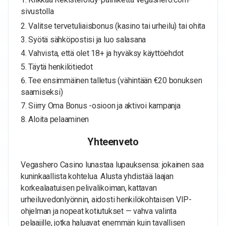
sivustolla
Valitse tervetuliaisbonus (kasino tai urheilu) tai ohita
Syötä sähköpostisi ja luo salasana
Vahvista, että olet 18+ ja hyväksy käyttöehdot
Täytä henkilötiedot
Tee ensimmäinen talletus (vähintään €20 bonuksen
saamiseksi)
Siirry Oma Bonus -osioon ja aktivoi kampanja
Aloita pelaaminen
Yhteenveto
Vegashero Casino lunastaa lupauksensa: jokainen saa
kuninkaallista kohtelua. Alusta yhdistää laajan
korkealaatuisen pelivalikoiman, kattavan
urheiluvedonlyönnin, aidosti henkilökohtaisen VIP-
ohjelman ja nopeat kotiutukset — vahva valinta
pelaajille, jotka haluavat enemmän kuin tavallisen