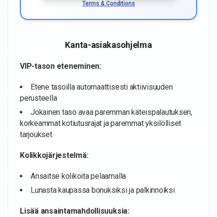
Terms & Conditions
Kanta-asiakasohjelma
VIP-tason eteneminen:
Etene tasoilla automaattisesti aktiivisuuden
perusteella
Jokainen taso avaa paremman käteispalautuksen,
korkeammat kotiutusrajat ja paremmat yksilölliset
tarjoukset
Kolikkojärjestelmä:
Ansaitse kolikoita pelaamalla
Lunasta kaupassa bonuksiksi ja palkinnoiksi
Lisää ansaintamahdollisuuksia: