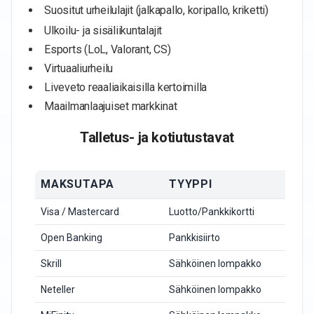
Suositut urheilulajit (jalkapallo, koripallo, kriketti)
Ulkoilu- ja sisäliikuntalajit
Esports (LoL, Valorant, CS)
Virtuaaliurheilu
Liveveto reaaliaikaisilla kertoimilla
Maailmanlaajuiset markkinat
Talletus- ja kotiutustavat
MAKSUTAPA
TYYPPI
Visa / Mastercard
Luotto/Pankkikortti
Open Banking
Pankkisiirto
Skrill
Sähköinen lompakko
Neteller
Sähköinen lompakko