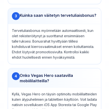
Kuinka saan väitetyn tervetuliaisbonus?
3
Tervetuliaisbonus myönnetään automaattisesti, kun
olet rekisteröitynyt ja suorittanut ensimmäisen
tallетuksesi. Bonusrahat hyvittyään tilillesi
kohdistuvat kierrosvaatimukset ennen kotiuttamista.
Ehdot löytyvät promootiosivulta. Kontrolloi kaikki
ehdot huolellisesti ennen hyväksymistä.
Onko Vegas Hero saatavilla
4
mobiililaitteilla?
Kyllä, Vegas Hero on täysin optimoitu mobiililaitteiden
kuten älypuhelimien ja tablettien käyttöön. Voit ladata
natiivin sovelluksen iOS App Storesta tai Google Play