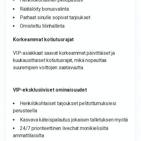
Räätälöity bonusvalinta
Parhaat sinulle sopivat tarjoukset
Omistettu tilinhallinta
Korkeammat kotiutusrajat
VIP-asiakkaat saavat korkeammat päivittäiset ja
kuukausittaiset kotiutusrajat, mikä nopeuttaa
suurempien voittojen saatavuutta.
VIP-eksklusiiviset ominaisuudet
Henkilökohtaiset tarjoukset pelitottumuksiesi
perusteella
Kasvava käteispalautus jokaisen talletuksen myötä
24/7 prioriteettinen livechat monikielisiltä
ammattilaisilta