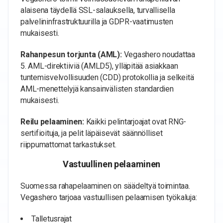
alaisena täydellä SSL-salauksella, turvallisella
palvelininfrastruktuurilla ja GDPR-vaatimusten
mukaisesti.
Rahanpesun torjunta (AML):
Vegashero noudattaa
5. AML-direktiiviä (AMLD5), ylläpitää asiakkaan
tuntemisvelvollisuuden (CDD) protokollia ja selkeitä
AML-menettelyjä kansainvälisten standardien
mukaisesti.
Reilu pelaaminen:
Kaikki pelintarjoajat ovat RNG-
sertifioituja, ja pelit läpäisevät säännölliset
riippumattomat tarkastukset.
Vastuullinen pelaaminen
Suomessa rahapelaaminen on säädeltyä toimintaa.
Vegashero tarjoaa vastuullisen pelaamisen työkaluja:
Talletusrajat