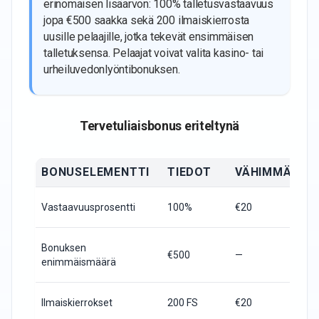
erinomaisen lisäarvon: 100% talletusvastaavuus
jopa €500 saakka sekä 200 ilmaiskierrosta
uusille pelaajille, jotka tekevät ensimmäisen
talletuksensa. Pelaajat voivat valita kasino- tai
urheiluvedonlyöntibonuksen.
Tervetuliaisbonus eriteltynä
BONUSELEMENTTI
TIEDOT
VÄHIMMÄISTA
Vastaavuusprosentti
100%
€20
Bonuksen
€500
—
enimmäismäärä
Ilmaiskierrokset
200 FS
€20