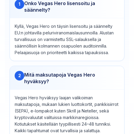
Onko Vegas Hero lisensoitu ja
1
säännelty?
Kyllä, Vegas Hero on täysin lisensoitu ja säännelty
EU:n johtavilla peluriviranomaislausunnoilla. Alustan
turvallisuus on varmistettu SSL-salauksella ja
säännöllisin kolmannen osapuolen auditoinnilla.
Pelaajasuoja on prioriteetti kaikissa tapauksissa.
Mitä maksutapoja Vegas Hero
2
hyväksyy?
Vegas Hero hyväksyy laajan valikoiman
maksutapoja, mukaan lukien luottokortit, pankkisiirrot
(SEPA), e-lompakot kuten Skrill ja Neteller, sekä
kryptovaluutat valituissa markkinaregioissa.
Kotiutukset käsitellään tyypillisesti 24–48 tunniksi.
Kaikki tapahtumat ovat turvallisia ja salattuja.