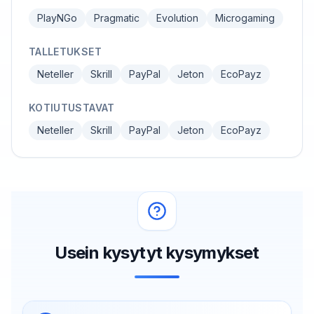
PlayNGo
Pragmatic
Evolution
Microgaming
TALLETUKSET
Neteller
Skrill
PayPal
Jeton
EcoPayz
KOTIUTUSTAVAT
Neteller
Skrill
PayPal
Jeton
EcoPayz
Usein kysytyt kysymykset