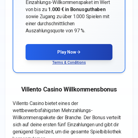
Einzahlungs-Willkommenspaket im Wert
von bis zu
1.000 € in Bonusguthaben
sowie Zugang zu über 1.000 Spielen mit
einer durchschnittlichen
Auszahlungsquote von 97 %.
Play Now
Terms & Conditions
Villento Casino Willkommensbonus
Villento Casino bietet eines der
wettbewerbsfähigsten Mehrzahlungs-
Willkommenspakete der Branche. Der Bonus verteilt
sich auf deine ersten fünf Einzahlungen und gibt dir
genügend Spielzeit, um die gesamte Spielbibliothek