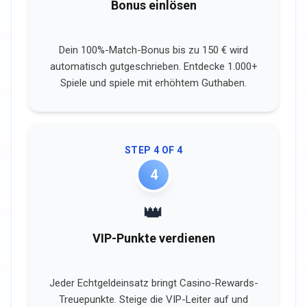
Bonus einlösen
Dein 100%-Match-Bonus bis zu 150 € wird
automatisch gutgeschrieben. Entdecke 1.000+
Spiele und spiele mit erhöhtem Guthaben.
STEP
4
OF
4
4
👑
VIP-Punkte verdienen
Jeder Echtgeldeinsatz bringt Casino-Rewards-
Treuepunkte. Steige die VIP-Leiter auf und