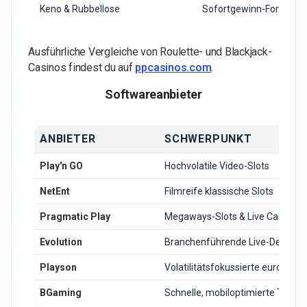
Keno & Rubbellose
Sofortgewinn-Formate
Ausführliche Vergleiche von Roulette- und Blackjack-
Casinos findest du auf
ppcasinos.com
.
Softwareanbieter
ANBIETER
SCHWERPUNKT
Play'n GO
Hochvolatile Video-Slots
NetEnt
Filmreife klassische Slots
Pragmatic Play
Megaways-Slots & Live Casino
Evolution
Branchenführende Live-Dealer-S
Playson
Volatilitätsfokussierte europäisc
BGaming
Schnelle, mobiloptimierte Titel