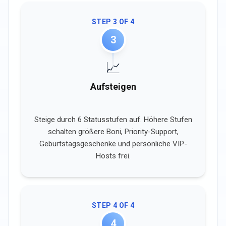
STEP
3
OF
4
3
📈
Aufsteigen
Steige durch 6 Statusstufen auf. Höhere Stufen
schalten größere Boni, Priority-Support,
Geburtstagsgeschenke und persönliche VIP-
Hosts frei.
STEP
4
OF
4
4