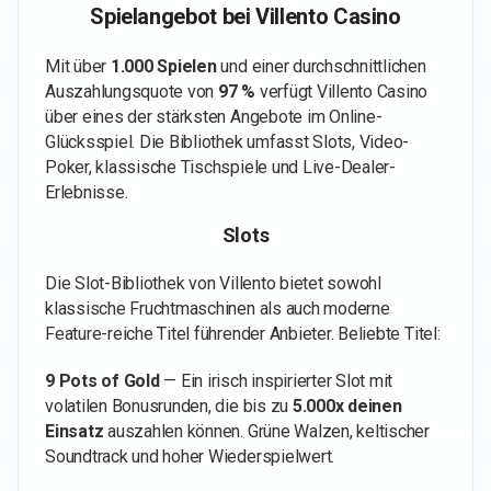
Spielangebot bei Villento Casino
Mit über
1.000 Spielen
und einer durchschnittlichen
Auszahlungsquote von
97 %
verfügt Villento Casino
über eines der stärksten Angebote im Online-
Glücksspiel. Die Bibliothek umfasst Slots, Video-
Poker, klassische Tischspiele und Live-Dealer-
Erlebnisse.
Slots
Die Slot-Bibliothek von Villento bietet sowohl
klassische Fruchtmaschinen als auch moderne
Feature-reiche Titel führender Anbieter. Beliebte Titel:
9 Pots of Gold
— Ein irisch inspirierter Slot mit
volatilen Bonusrunden, die bis zu
5.000x deinen
Einsatz
auszahlen können. Grüne Walzen, keltischer
Soundtrack und hoher Wiederspielwert.