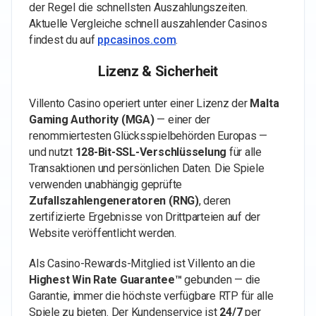
der Regel die schnellsten Auszahlungszeiten.
Aktuelle Vergleiche schnell auszahlender Casinos
findest du auf
ppcasinos.com
.
Lizenz & Sicherheit
Villento Casino operiert unter einer Lizenz der
Malta
Gaming Authority (MGA)
— einer der
renommiertesten Glücksspielbehörden Europas —
und nutzt
128-Bit-SSL-Verschlüsselung
für alle
Transaktionen und persönlichen Daten. Die Spiele
verwenden unabhängig geprüfte
Zufallszahlengeneratoren (RNG)
, deren
zertifizierte Ergebnisse von Drittparteien auf der
Website veröffentlicht werden.
Als Casino-Rewards-Mitglied ist Villento an die
Highest Win Rate Guarantee™
gebunden — die
Garantie, immer die höchste verfügbare RTP für alle
Spiele zu bieten. Der Kundenservice ist
24/7
per