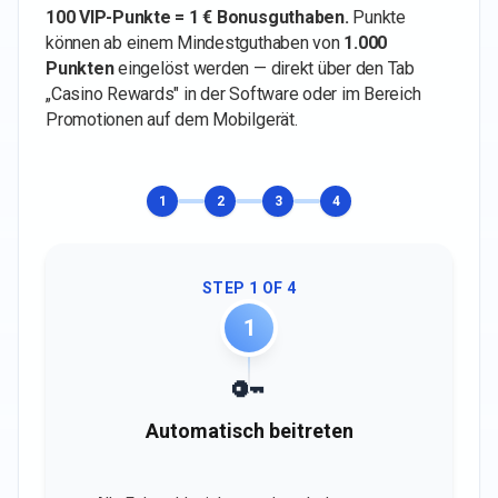
100 VIP-Punkte = 1 € Bonusguthaben.
Punkte
können ab einem Mindestguthaben von
1.000
Punkten
eingelöst werden — direkt über den Tab
„Casino Rewards" in der Software oder im Bereich
Promotionen auf dem Mobilgerät.
1
2
3
4
STEP
1
OF
4
1
🔑
Automatisch beitreten