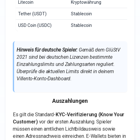
Litecoin
Kryptowährung
~10–3
Tether (USDT)
Stablecoin
~10–3
USD Coin (USDC)
Stablecoin
~10–3
Hinweis für deutsche Spieler:
Gemäß dem GlüStV
2021 sind bei deutschen Lizenzen bestimmte
Einzahlungslimits und Zahlungsarten reguliert.
Überprüfe die aktuellen Limits direkt in deinem
Villento-Konto-Dashboard.
Auszahlungen
Es gilt die Standard-
KYC-Verifizierung (Know Your
Customer)
vor der ersten Auszahlung. Spieler
müssen einen amtlichen Lichtbildausweis sowie
einen Adressnachweis einreichen. E-Wallets bieten in