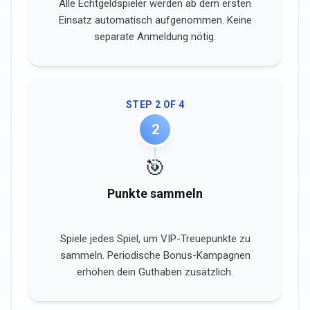
Alle Echtgeldspieler werden ab dem ersten
Einsatz automatisch aufgenommen. Keine
separate Anmeldung nötig.
STEP
2
OF
4
2
🎯
Punkte sammeln
Spiele jedes Spiel, um VIP-Treuepunkte zu
sammeln. Periodische Bonus-Kampagnen
erhöhen dein Guthaben zusätzlich.