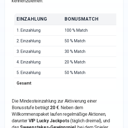
kennenzulernen.
EINZAHLUNG
BONUSMATCH
MAX
1. Einzahlung
100 % Match
Bis z
2. Einzahlung
50 % Match
Bis z
3. Einzahlung
30 % Match
Bis z
4. Einzahlung
20 % Match
Bis z
5. Einzahlung
50 % Match
Bis z
Gesamt
Bis z
Die Mindesteinzahlung zur Aktivierung einer
Bonusstufe beträgt
20 €
. Neben dem
Willkommenspaket laufen regelmäßige Aktionen,
darunter
VIP Lucky Jackpots
(täglich dreimal), und
das
Sweepstakes-Gewinnspiel
, bei dem Spieler