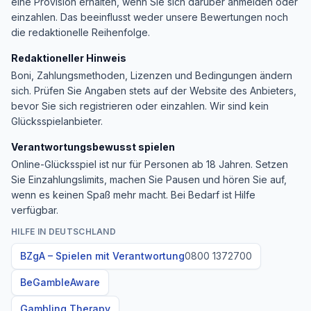
eine Provision erhalten, wenn Sie sich darüber anmelden oder
einzahlen. Das beeinflusst weder unsere Bewertungen noch
die redaktionelle Reihenfolge.
Redaktioneller Hinweis
Boni, Zahlungsmethoden, Lizenzen und Bedingungen ändern
sich. Prüfen Sie Angaben stets auf der Website des Anbieters,
bevor Sie sich registrieren oder einzahlen. Wir sind kein
Glücksspielanbieter.
Verantwortungsbewusst spielen
Online-Glücksspiel ist nur für Personen ab 18 Jahren. Setzen
Sie Einzahlungslimits, machen Sie Pausen und hören Sie auf,
wenn es keinen Spaß mehr macht. Bei Bedarf ist Hilfe
verfügbar.
HILFE IN DEUTSCHLAND
BZgA – Spielen mit Verantwortung
0800 1372700
BeGambleAware
Gambling Therapy