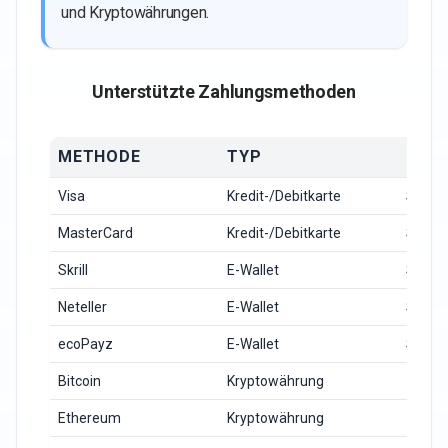
und Kryptowährungen.
Unterstützte Zahlungsmethoden
METHODE
TYP
BEAR
Visa
Kredit-/Debitkarte
Sofort
MasterCard
Kredit-/Debitkarte
Sofort
Skrill
E-Wallet
Sofort
Neteller
E-Wallet
Sofort
ecoPayz
E-Wallet
Sofort
Bitcoin
Kryptowährung
~10–3
Ethereum
Kryptowährung
~10–3