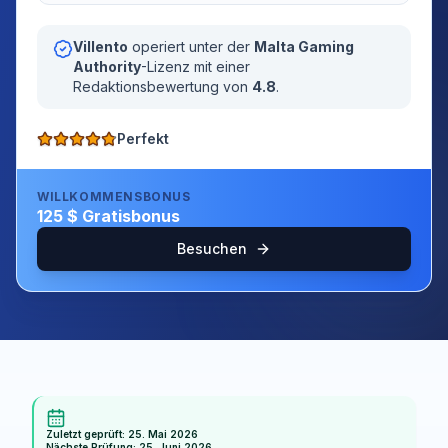
Villento
operiert unter der
Malta Gaming
Authority
-Lizenz mit einer
Redaktionsbewertung von
4.8
.
Perfekt
WILLKOMMENSBONUS
125 $ Gratisbonus
Besuchen
Zuletzt geprüft
:
25. Mai 2026
Nächste Prüfung
:
25. Juni 2026